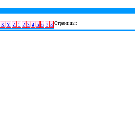
Страницы:
X
Y
Z
1
2
3
4
5
6
7
8