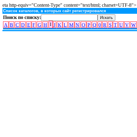
eta http-equiv="Content-Type" content="text/html; charset=UTF-8">
Список каталогов, в которых сайт регистрировался
Поиск по списку:
I
A
B
C
D
E
F
G
H
J
K
L
M
N
O
P
Q
0
R
S
T
U
V
W