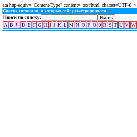
eta http-equiv="Content-Type" content="text/html; charset=UTF-8">
Список каталогов, в которых сайт регистрировался
Поиск по списку:
C
A
B
D
E
F
G
H
I
J
K
L
M
N
O
P
Q
0
R
S
T
U
V
W