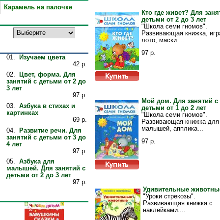
Карамель на палочке
Кто где живет? Для заня
детьми от 2 до 3 лет
Производители
"Школа семи гномов".
Развивающая книжка, игр
лото, маски....
Лучшие товары
97 р.
01.
Изучаем цвета
42 р.
02.
Цвет, форма. Для
занятий с детьми от 2 до
3 лет
97 р.
Мой дом. Для занятий с
03.
Азбука в стихах и
детьми от 1 до 2 лет
картинках
"Школа семи гномов".
69 р.
Развивающая книжка для
малышей, апплика...
04.
Развитие речи. Для
занятий с детьми от 3 до
97 р.
4 лет
97 р.
05.
Азбука для
малышей. Для занятий с
детьми от 2 до 3 лет
97 р.
Удивительные животны
"Уроки стрекозы".
Просмотренные украшения:
Развивающая книжка с
наклейками....