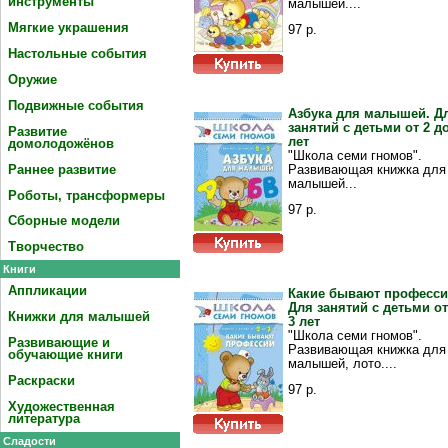
инструменты
малышей....
Мягкие украшения
97 р.
Настольные события
Оружие
Подвижные события
Азбука для малышей. Д
занятий с детьми от 2 до
Развитие
лет
домолодожёнов
"Школа семи гномов".
Раннее развитие
Развивающая книжка для
малышей...
Роботы, трансформеры
97 р.
Сборные модели
Творчество
Книги
Аппликации
Какие бывают професси
Для занятий с детьми от
Книжки для малышей
3 лет
"Школа семи гномов".
Развивающие и
Развивающая книжка для
обучающие книги
малышей, лото....
Раскраски
97 р.
Художественная
литература
Сладости