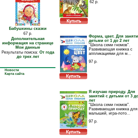
62 р.
Бабушкины сказки
67 р.
Форма, цвет. Для заняти
Дополнительная
детьми от 1 до 2 лет
информация на странице
"Школа семи гномов".
Мои данные
Развивающая книжка с
Результаты поиска:
От года
аппликациями для м...
до трех лет
97 р.
Информация
Новости
Карта сайта
Я изучаю природу. Для
занятий с детьми от 3 до
лет
"Школа семи гномов".
Развивающая книжка для
малышей, игра-лото...
97 р.