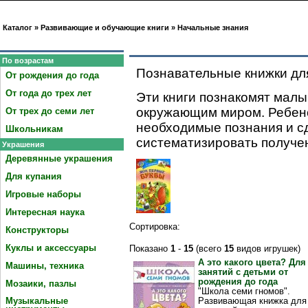
Главная
Корзина
Оформ
Каталог
»
Развивающие и обучающие книги
»
Начальные знания
Начальные знания
Разделы
По возрастам
Познавательные книжки д
От рождения до года
От года до трех лет
Эти книги познакомят малы
окружающим миром. Ребено
От трех до семи лет
необходимые познания и с
Школьникам
систематизировать получ
Украшения
Деревянные украшения
Для купания
Игровые наборы
Интересная наука
Сортировка:
Конструкторы
Куклы и аксессуары
Показано
1
-
15
(всего
15
видов игрушек)
А это какого цвета? Для
Машины, техника
занятий с детьми от
рождения до года
Мозаики, пазлы
"Школа семи гномов".
Развивающая книжка для
Музыкальные